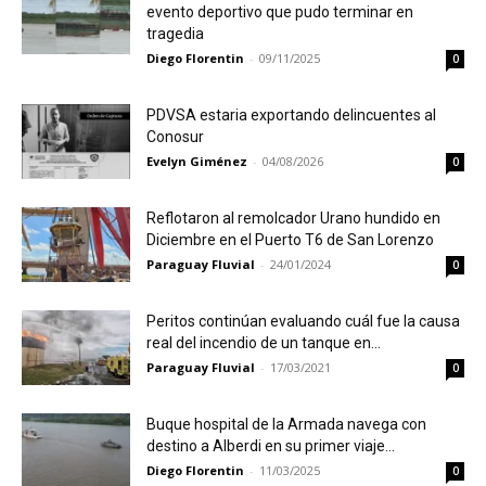
evento deportivo que pudo terminar en
tragedia
Diego Florentin
-
09/11/2025
0
PDVSA estaria exportando delincuentes al
Conosur
Evelyn Giménez
-
04/08/2026
0
Reflotaron al remolcador Urano hundido en
Diciembre en el Puerto T6 de San Lorenzo
Paraguay Fluvial
-
24/01/2024
0
Peritos continúan evaluando cuál fue la causa
real del incendio de un tanque en...
Paraguay Fluvial
-
17/03/2021
0
Buque hospital de la Armada navega con
destino a Alberdi en su primer viaje...
Diego Florentin
-
11/03/2025
0