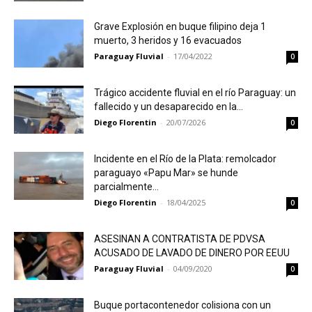
Grave Explosión en buque filipino deja 1
muerto, 3 heridos y 16 evacuados
Paraguay Fluvial
-
17/04/2022
0
Trágico accidente fluvial en el río Paraguay: un
fallecido y un desaparecido en la...
Diego Florentin
-
20/07/2026
0
Incidente en el Río de la Plata: remolcador
paraguayo «Papu Mar» se hunde
parcialmente...
Diego Florentin
-
18/04/2025
0
ASESINAN A CONTRATISTA DE PDVSA
ACUSADO DE LAVADO DE DINERO POR EEUU
Paraguay Fluvial
-
04/09/2020
0
Buque portacontenedor colisiona con un