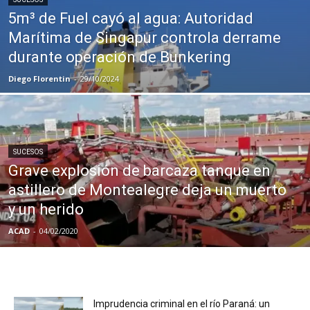
5m³ de Fuel cayó al agua: Autoridad
Marítima de Singapur controla derrame
durante operación de Bunkering
Diego Florentin
-
29/10/2024
SUCESOS
Grave explosión de barcaza tanque en
astillero de Montealegre deja un muerto
y un herido
ACAD
-
04/02/2020
Imprudencia criminal en el río Paraná: un