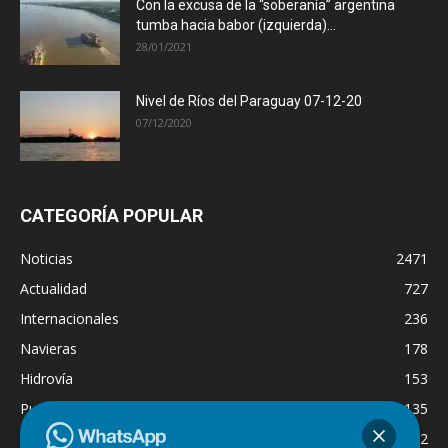
Con la excusa de la “soberanía” argentina
tumba hacia babor (izquierda)...
28/01/2021
Nivel de Ríos del Paraguay 07-12-20
07/12/2020
CATEGORÍA POPULAR
Noticias
2471
Actualidad
727
Internacionales
236
Navieras
178
Hidrovía
153
Puertos
135
Economía
132