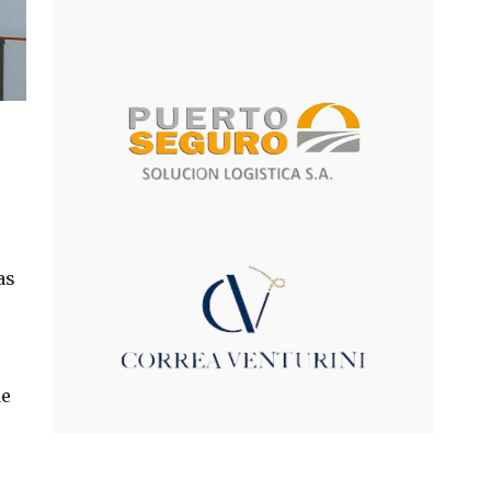
as
de