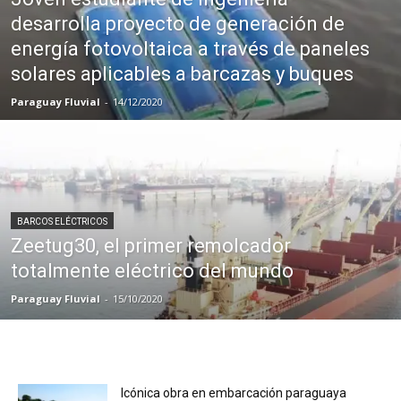
desarrolla proyecto de generación de
energía fotovoltaica a través de paneles
solares aplicables a barcazas y buques
Paraguay Fluvial
-
14/12/2020
BARCOS ELÉCTRICOS
Zeetug30, el primer remolcador
totalmente eléctrico del mundo
Paraguay Fluvial
-
15/10/2020
Icónica obra en embarcación paraguaya