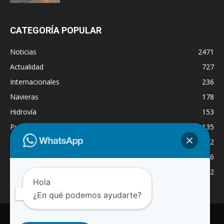
CATEGORÍA POPULAR
Noticias
2471
Actualidad
727
Internacionales
236
Navieras
178
Hidrovía
153
Puertos
135
Economía
132
Nacionales
126
Dragado
122
Hola
¿En qué podemos ayudarte?
INICIO
NOTICIAS
ACTUALIDAD
NAVIERAS
PUERTOS