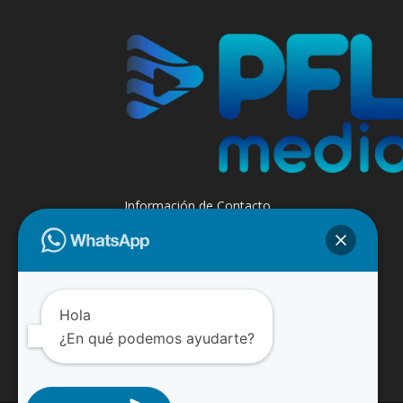
Información de Contacto
+595 985 947508 - +595 984 509299
Contáctanos:
info@paraguayfluvial.com
Hola
¿En qué podemos ayudarte?