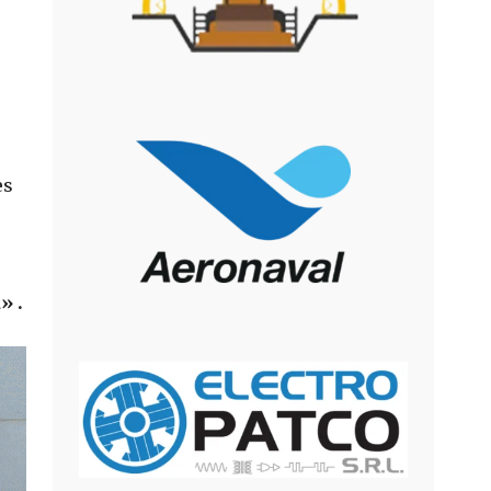
es
» .