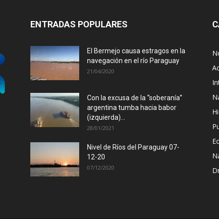
ENTRADAS POPULARES
C
El Bermejo causa estragos en la
No
navegación en el río Paraguay
Ac
21/04/2020
In
N
Con la excusa de la “soberanía”
argentina tumba hacia babor
Hi
(izquierda)...
P
28/01/2021
E
Nivel de Ríos del Paraguay 07-
N
12-20
07/12/2020
D