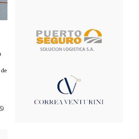
a
 de