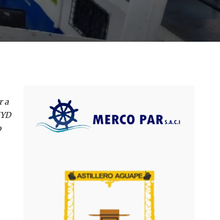
r a
MYD
o