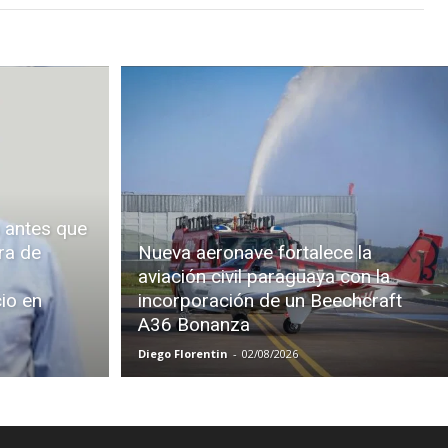
 antes que
ra de
Nueva aeronave fortalece la
aviación civil paraguaya con la
cio en
incorporación de un Beechcraft
A36 Bonanza
Diego Florentin
-
02/08/2026