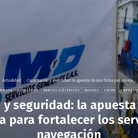
Actualidad
Capacitación y seguridad: la apuesta de una firma paraguaya...
ARMADA
ASTILLEROS
BARCOS ELÉCTRICOS
BUQUES
CAFYM
EMPRESA
 y seguridad: la apuesta
 para fortalecer los serv
navegación