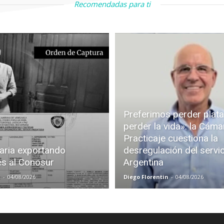
Recomendadas para ti
Preferimos perder plata
perder la vida»: la Cáma
Practicaje cuestiona la
aria exportando
desregulación del servi
es al Conosur
Argentina
z
-
04/08/2026
Diego Florentin
-
04/08/2026