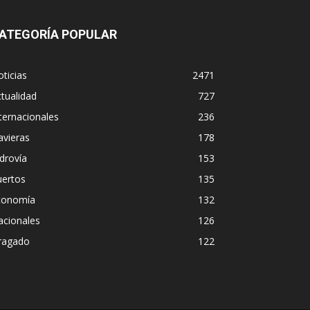
ATEGORÍA POPULAR
ticias
2471
tualidad
727
ternacionales
236
avieras
178
drovía
153
uertos
135
conomía
132
acionales
126
ragado
122