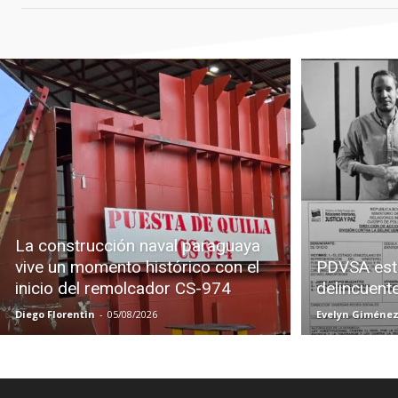
La construcción naval paraguaya
vive un momento histórico con el
PDVSA est
inicio del remolcador CS-974
delincuent
Diego Florentin
-
05/08/2026
Evelyn Giméne