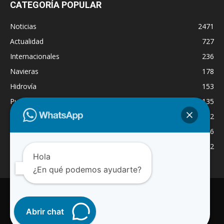
CATEGORÍA POPULAR
Noticias
2471
Actualidad
727
Internacionales
236
Navieras
178
Hidrovía
153
Puertos
135
Economía
132
Nacionales
126
Dragado
122
Hola
¿En qué podemos ayudarte?
INICIO
NOTICIAS
ACTUALIDAD
NAVIERAS
PUERTOS
ASTILLEROS
LOGISTICA
RADIO ONLINE
REGION
INTERNACIONAL
CANAL WA
Abrir chat