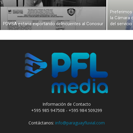
Preferimos 
la Cámara d
PDVSA estaria exportando delincuentes al Conosur
del servici
Información de Contacto
+595 985 947508 - +595 984 509299
Contáctanos:
info@paraguayfluvial.com