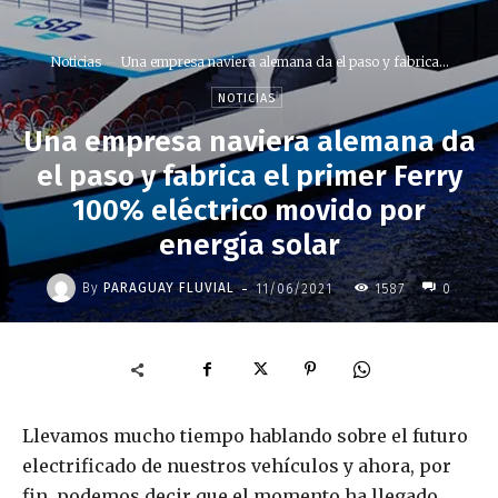
Noticias
Una empresa naviera alemana da el paso y fabrica...
NOTICIAS
Una empresa naviera alemana da
el paso y fabrica el primer Ferry
100% eléctrico movido por
energía solar
-
By
PARAGUAY FLUVIAL
11/06/2021
1587
0
Llevamos mucho tiempo hablando sobre el futuro
electrificado de nuestros vehículos y ahora, por
fin, podemos decir que el momento ha llegado.