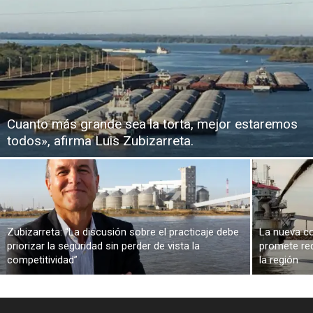
Cuanto más grande sea la torta, mejor estaremos
todos», afirma Luis Zubizarreta.
Zubizarreta: “La discusión sobre el practicaje debe
La nueva co
priorizar la seguridad sin perder de vista la
promete red
competitividad”
la región