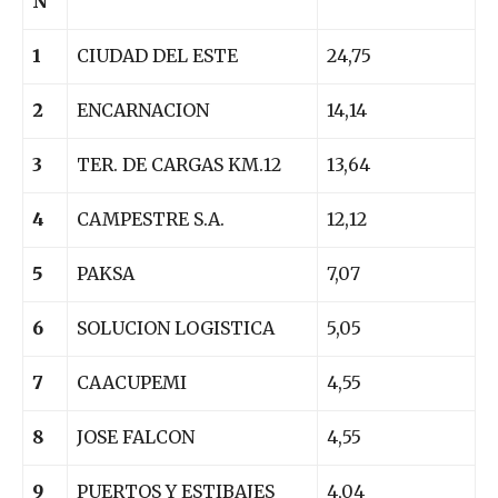
N
1
CIUDAD DEL ESTE
24,75
2
ENCARNACION
14,14
3
TER. DE CARGAS KM.12
13,64
4
CAMPESTRE S.A.
12,12
5
PAKSA
7,07
6
SOLUCION LOGISTICA
5,05
7
CAACUPEMI
4,55
8
JOSE FALCON
4,55
9
PUERTOS Y ESTIBAJES
4,04