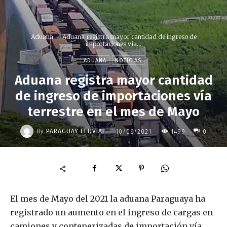
Aduana
Aduana registra mayor cantidad de ingreso de
importaciones vía...
ADUANA
NOTICIAS
Aduana registra mayor cantidad
de ingreso de importaciones vía
terrestre en el mes de Mayo
-
By
PARAGUAY FLUVIAL
10/06/2021
1499
0
El mes de Mayo del 2021 la aduana Paraguaya ha
registrado un aumento en el ingreso de cargas en
camiones y contenerizadas de importación vía