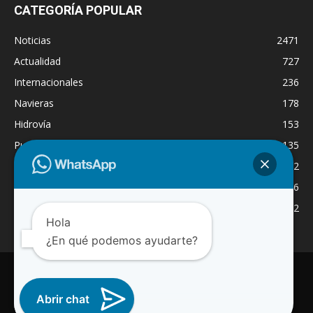
CATEGORÍA POPULAR
Noticias
2471
Actualidad
727
Internacionales
236
Navieras
178
Hidrovía
153
Puertos
135
Economía
132
Nacionales
126
Dragado
122
Hola
¿En qué podemos ayudarte?
INICIO
NOTICIAS
ACTUALIDAD
NAVIERAS
PUERTOS
ASTILLEROS
LOGISTICA
RADIO ONLINE
REGION
INTERNACIONAL
CANAL WA
Abrir chat