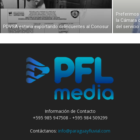
Preferimos 
la Cámara d
PDVSA estaria exportando delincuentes al Conosur
del servici
Información de Contacto
+595 985 947508 - +595 984 509299
Contáctanos:
info@paraguayfluvial.com