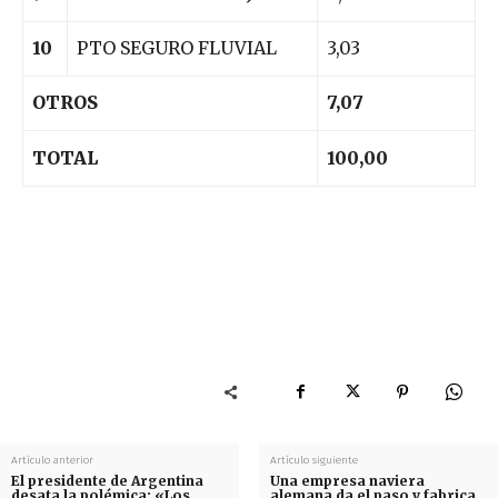
10
PTO SEGURO FLUVIAL
3,03
OTROS
7,07
TOTAL
100,00
Artículo anterior
Artículo siguiente
El presidente de Argentina
Una empresa naviera
desata la polémica: «Los
alemana da el paso y fabrica