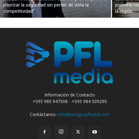
priorizar la seguridad sin perder de vista la
promete red
competitividad”
la región
Información de Contacto
+595 985 947508 - +595 984 509299
Contáctanos:
info@paraguayfluvial.com