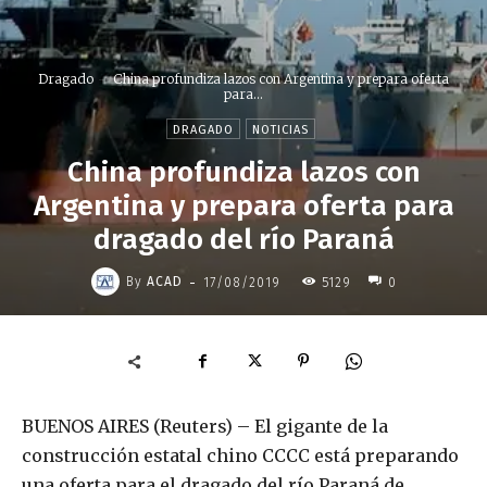
Dragado
China profundiza lazos con Argentina y prepara oferta
para...
DRAGADO
NOTICIAS
China profundiza lazos con
Argentina y prepara oferta para
dragado del río Paraná
-
By
ACAD
17/08/2019
5129
0
BUENOS AIRES (Reuters) – El gigante de la
construcción estatal chino CCCC está preparando
una oferta para el dragado del río Paraná de