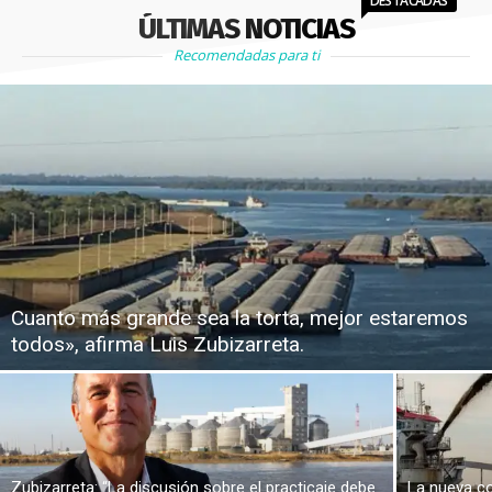
DESTACADAS
ÚLTIMAS NOTICIAS
Recomendadas para ti
Cuanto más grande sea la torta, mejor estaremos
todos», afirma Luis Zubizarreta.
Zubizarreta: “La discusión sobre el practicaje debe
La nueva co