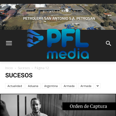
Inicio
Sucesos
Página 12
SUCESOS
Actualidad
Aduana
Argentina
Armada
Armada