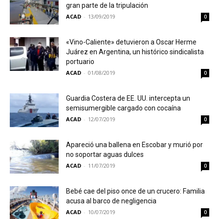
gran parte de la tripulación
ACAD
-
13/09/2019
0
«Vino-Caliente» detuvieron a Oscar Herme
Juárez en Argentina, un histórico sindicalista
portuario
ACAD
-
01/08/2019
0
Guardia Costera de EE. UU. intercepta un
semisumergible cargado con cocaína
ACAD
-
12/07/2019
0
Apareció una ballena en Escobar y murió por
no soportar aguas dulces
ACAD
-
11/07/2019
0
Bebé cae del piso once de un crucero: Familia
acusa al barco de negligencia
ACAD
-
10/07/2019
0