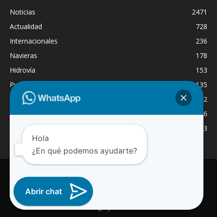
Noticias
2471
Actualidad
728
Internacionales
236
Navieras
178
Hidrovía
153
Puertos
135
Economía
132
Nacionales
126
Dragado
123
Hola
¿En qué podemos ayudarte?
INICIO
NOTICIAS
ACTUALIDAD
NAVIERAS
PUERTOS
ASTILLEROS
LOGISTICA
RADIO ONLINE
REGION
Abrir chat
INTERNACIONAL
CANAL WA
© 2025 Paraguay Fluvial Noticias