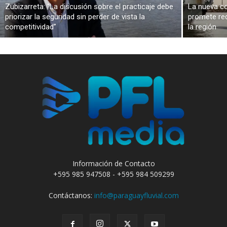
Zubizarreta: “La discusión sobre el practicaje debe
La nueva co
priorizar la seguridad sin perder de vista la
promete red
competitividad”
la región
Información de Contacto
+595 985 947508 - +595 984 509299
Contáctanos:
info@paraguayfluvial.com