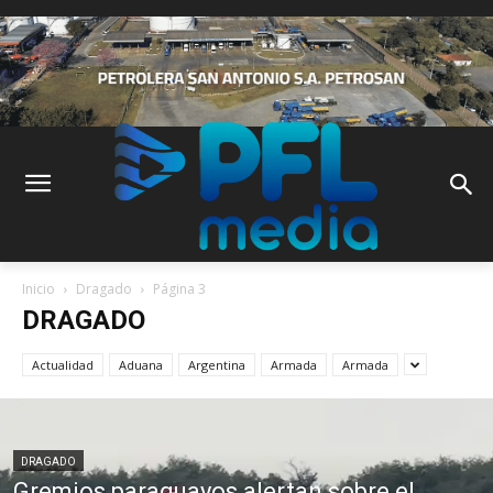
Inicio
Dragado
Página 3
DRAGADO
Actualidad
Aduana
Argentina
Armada
Armada
DRAGADO
Gremios paraguayos alertan sobre el