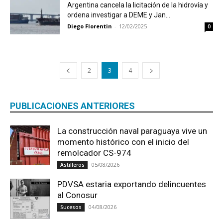
Argentina cancela la licitación de la hidrovía y
ordena investigar a DEME y Jan...
Diego Florentin
-
12/02/2025
0
2
3
4
PUBLICACIONES ANTERIORES
La construcción naval paraguaya vive un
momento histórico con el inicio del
remolcador CS-974
05/08/2026
Astilleros
PDVSA estaria exportando delincuentes
al Conosur
04/08/2026
Sucesos