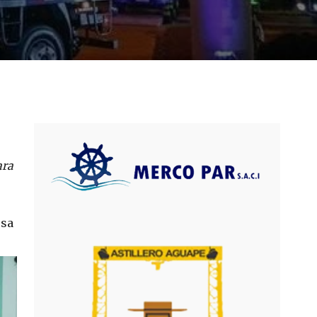
ara
esa