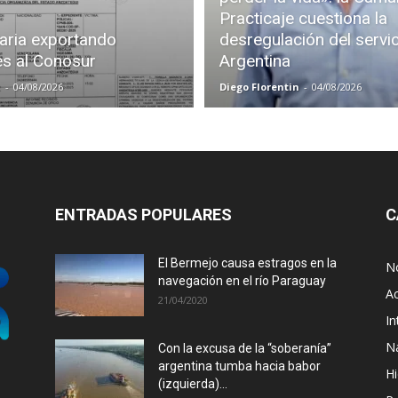
Practicaje cuestiona la
aria exportando
desregulación del servi
es al Conosur
Argentina
z
-
04/08/2026
Diego Florentin
-
04/08/2026
ENTRADAS POPULARES
C
El Bermejo causa estragos en la
No
navegación en el río Paraguay
Ac
21/04/2020
In
N
Con la excusa de la “soberanía”
argentina tumba hacia babor
Hi
(izquierda)...