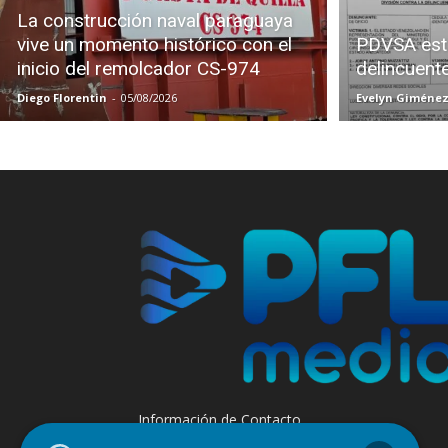
La construcción naval paraguaya
vive un momento histórico con el
PDVSA est
inicio del remolcador CS-974
delincuent
Diego Florentin
-
05/08/2026
Evelyn Giméne
Información de Contacto
+595 985 947508 - +595 984 509299