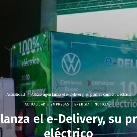
Actualidad
Volkswagen lanza el e-Delivery, su primer camión eléctrico
ACTUALIDAD
EMPRESAS
ENERGIA
NOTICIAS
anza el e-Delivery, su 
eléctrico