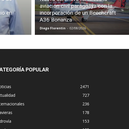
aviación civil paraguaya con la
cio en
incorporación de un Beechcraft
A36 Bonanza
Diego Florentin
-
02/08/2026
ATEGORÍA POPULAR
ticias
2471
tualidad
727
ternacionales
236
avieras
178
drovía
153