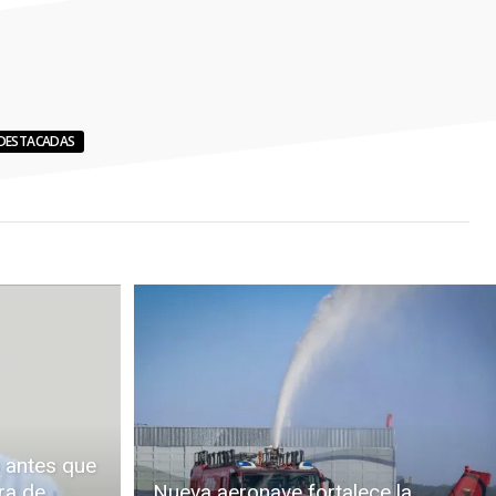
DESTACADAS
 antes que
ra de
Nueva aeronave fortalece la