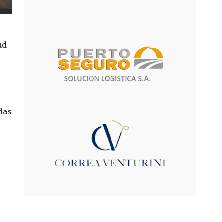
ad
das