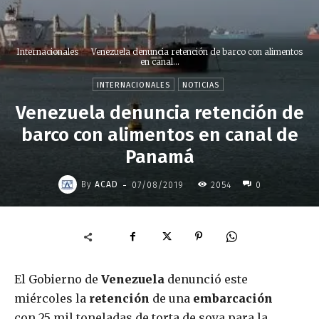
Internacionales
Venezuela denuncia retención de barco con alimentos
en canal...
INTERNACIONALES
NOTICIAS
Venezuela denuncia retención de
barco con alimentos en canal de
Panamá
-
By
ACAD
07/08/2019
2054
0
El Gobierno de
Venezuela
denunció este
miércoles la
retención
de una
embarcación
con 25 mil toneladas de torta de soya para la