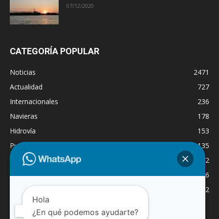
07/12/2020
CATEGORÍA POPULAR
Noticias
2471
Actualidad
727
Internacionales
236
Navieras
178
Hidrovía
153
Puertos
135
Economía
132
Nacionales
126
Dragado
122
Hola
¿En qué podemos ayudarte?