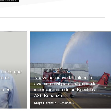
 antes que
ra de
Nueva aeronave fortalece la
aviación civil paraguaya con la
cio en
incorporación de un Beechcraft
A36 Bonanza
Diego Florentin
-
02/08/2026