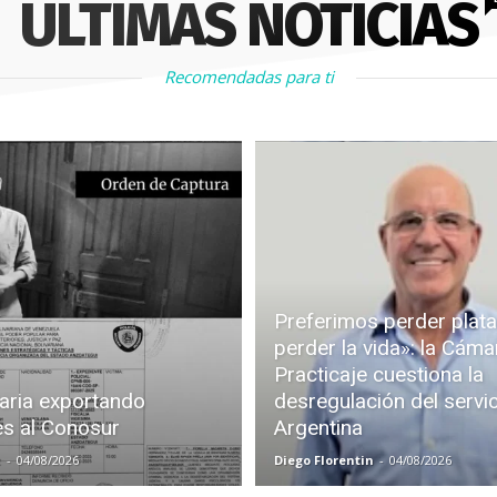
ÚLTIMAS NOTICIAS
Recomendadas para ti
Preferimos perder plata
perder la vida»: la Cáma
Practicaje cuestiona la
aria exportando
desregulación del servi
es al Conosur
Argentina
z
-
04/08/2026
Diego Florentin
-
04/08/2026