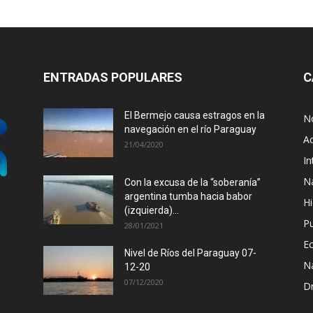
ENTRADAS POPULARES
C
El Bermejo causa estragos en la
No
navegación en el río Paraguay
Ac
21/04/2020
In
N
Con la excusa de la “soberanía”
argentina tumba hacia babor
Hi
(izquierda)...
P
28/01/2021
E
Nivel de Ríos del Paraguay 07-
N
12-20
07/12/2020
D