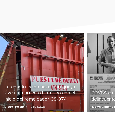
La construcción naval paraguaya
vive un momento histórico con el
PDVSA est
inicio del remolcador CS-974
delincuent
Diego Florentin
-
05/08/2026
Evelyn Giméne