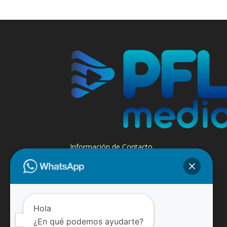
Información de Contacto
+595 985 947508 - +595 984 509299
Contáctanos:
info@paraguayfluvial.com
Hola
¿En qué podemos ayudarte?