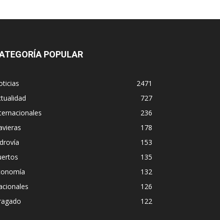
ATEGORÍA POPULAR
ticias
2471
tualidad
727
ternacionales
236
avieras
178
drovía
153
uertos
135
conomía
132
acionales
126
ragado
122