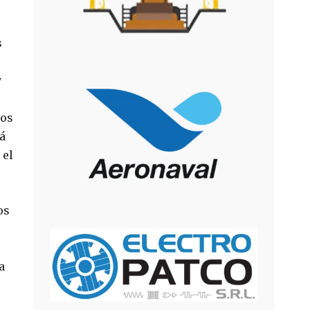
s
y
los
á
 el
os
a