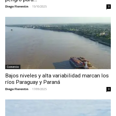
Diego Florentin
-
15/10/2025
0
Comercio
Bajos niveles y alta variabilidad marcan los
ríos Paraguay y Paraná
Diego Florentin
-
17/09/2025
0