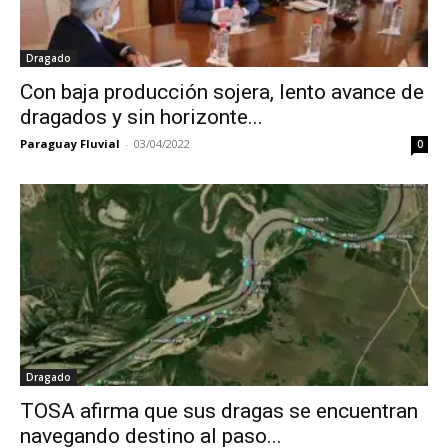
Dragado
Con baja producción sojera, lento avance de
dragados y sin horizonte...
Paraguay Fluvial
-
03/04/2022
0
Dragado
TOSA afirma que sus dragas se encuentran
navegando destino al paso...