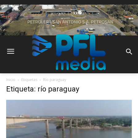
Inicio
Etiquetas
Río paraguay
Etiqueta: río paraguay