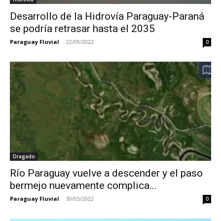
Desarrollo de la Hidrovía Paraguay-Paraná
se podría retrasar hasta el 2035
Paraguay Fluvial
-
22/09/2022
0
Dragado
Río Paraguay vuelve a descender y el paso
bermejo nuevamente complica...
Paraguay Fluvial
-
30/05/2022
0