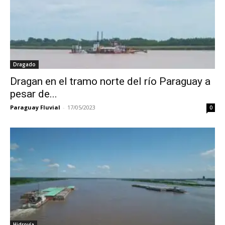
Dragado
Dragan en el tramo norte del río Paraguay a
pesar de...
Paraguay Fluvial
-
17/05/2023
0
Hidrovía