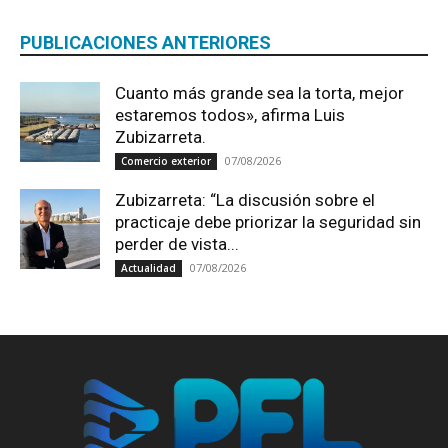
PUBLICACIONES ANTERIORES
Cuanto más grande sea la torta, mejor
estaremos todos», afirma Luis
Zubizarreta.
07/08/2026
Comercio exterior
Zubizarreta: “La discusión sobre el
practicaje debe priorizar la seguridad sin
perder de vista...
07/08/2026
Actualidad