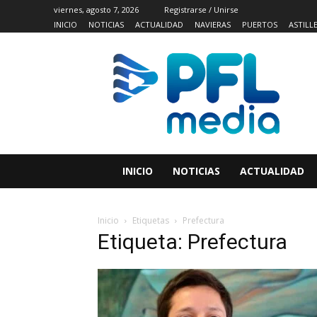
viernes, agosto 7, 2026
Registrarse / Unirse
INICIO
NOTICIAS
ACTUALIDAD
NAVIERAS
PUERTOS
ASTILL
INICIO
NOTICIAS
ACTUALIDAD
Inicio
Etiquetas
Prefectura
Etiqueta: Prefectura