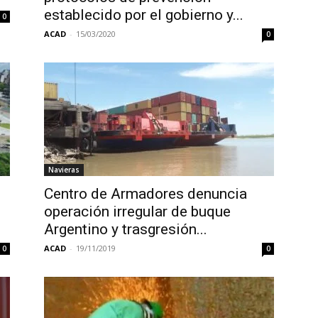
establecido por el gobierno y...
0
ACAD
-
15/03/2020
0
Navieras
Centro de Armadores denuncia
operación irregular de buque
Argentino y trasgresión...
ACAD
-
19/11/2019
0
0