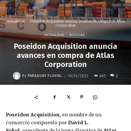
Actualidad
Poseidon Acquisition anuncia avances en compra de Atlas
Corporation
ACTUALIDAD
NOTICIAS
Poseidon Acquisition anuncia
avances en compra de Atlas
Corporation
-
By
PARAGUAY FLUVIAL
10/10/2022
685
0
Poseidon Acquisition,
en nombre de un
consorcio compuesto por
David L.
Sokol,
presidente de la junta directiva de
Atlas