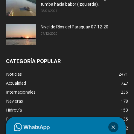
tumba hacia babor (izquierda)...
28/01/2021
Nivel de Ríos del Paraguay 07-12-20
07/12/2020
CATEGORÍA POPULAR
Noticias
2471
Actualidad
727
Internacionales
236
Navieras
178
Hidrovía
153
Puertos
135
Economía
132