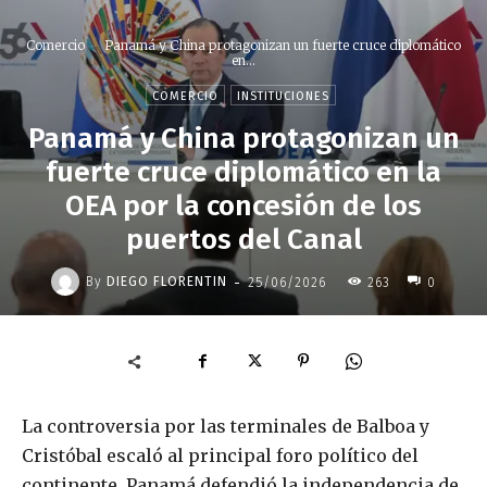
Comercio
Panamá y China protagonizan un fuerte cruce diplomático
en...
COMERCIO
INSTITUCIONES
Panamá y China protagonizan un
fuerte cruce diplomático en la
OEA por la concesión de los
puertos del Canal
-
By
DIEGO FLORENTIN
25/06/2026
263
0
La controversia por las terminales de Balboa y
Cristóbal escaló al principal foro político del
continente. Panamá defendió la independencia de