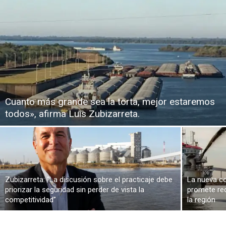
Cuanto más grande sea la torta, mejor estaremos
todos», afirma Luis Zubizarreta.
Zubizarreta: “La discusión sobre el practicaje debe
La nueva co
priorizar la seguridad sin perder de vista la
promete red
competitividad”
la región