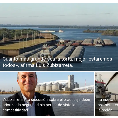
Cuanto más grande sea la torta, mejor estaremos
todos», afirma Luis Zubizarreta.
Zubizarreta: “La discusión sobre el practicaje debe
La nueva co
priorizar la seguridad sin perder de vista la
promete red
competitividad”
la región