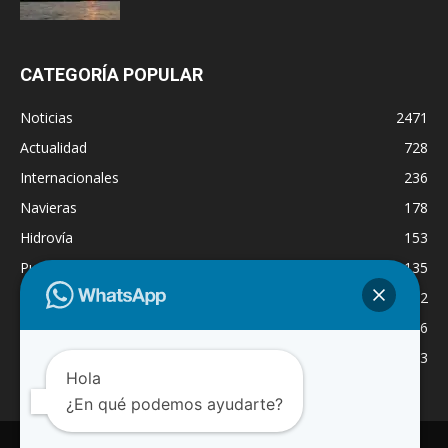
CATEGORÍA POPULAR
Noticias
2471
Actualidad
728
Internacionales
236
Navieras
178
Hidrovía
153
Puertos
135
Economía
132
Nacionales
126
Dragado
123
Hola
¿En qué podemos ayudarte?
INICIO
NOTICIAS
ACTUALIDAD
NAVIERAS
PUERTOS