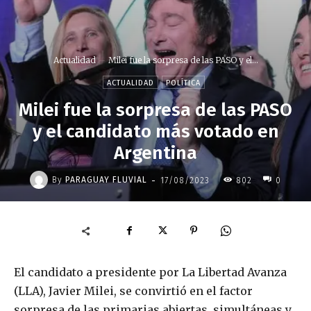
Actualidad
Milei fue la sorpresa de las PASO y el...
ACTUALIDAD
POLÍTICA
Milei fue la sorpresa de las PASO
y el candidato más votado en
Argentina
-
By
PARAGUAY FLUVIAL
17/08/2023
802
0
El candidato a presidente por La Libertad Avanza
(LLA), Javier Milei, se convirtió en el factor
sorpresa de las primarias abiertas, simultáneas y