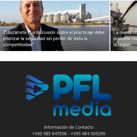
Zubizarreta: “La discusión sobre el practicaje debe
La nueva co
priorizar la seguridad sin perder de vista la
promete red
competitividad”
la región
Información de Contacto
+595 985 947508 - +595 984 509299