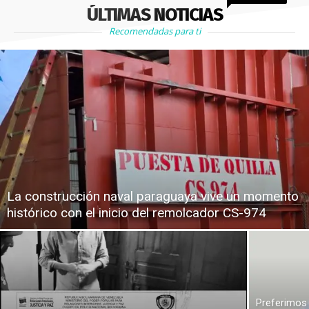
ÚLTIMAS NOTICIAS
Recomendadas para ti
La construcción naval paraguaya vive un momento
histórico con el inicio del remolcador CS-974
Preferimos 