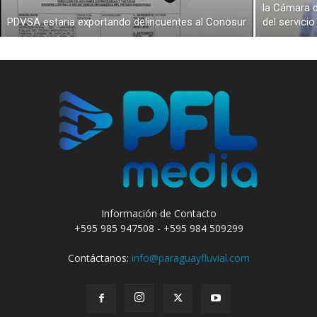
la Cámara d
PDVSA estaria exportando delincuentes al Conosur
del servici
Información de Contacto
+595 985 947508 - +595 984 509299
Contáctanos:
info@paraguayfluvial.com