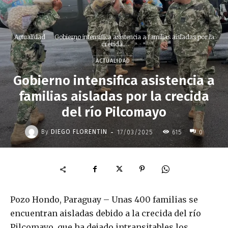
Actualidad
Gobierno intensifica asistencia a familias aisladas por la
crecida...
ACTUALIDAD
Gobierno intensifica asistencia a
familias aisladas por la crecida
del río Pilcomayo
-
By
DIEGO FLORENTIN
17/03/2025
615
0
Pozo Hondo, Paraguay – Unas 400 familias se
encuentran aisladas debido a la crecida del río
Pilcomayo, que ha dejado intransitables los