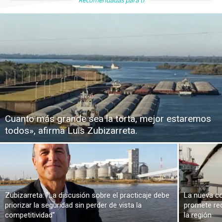
Cuanto más grande sea la torta, mejor estaremos
todos», afirma Luis Zubizarreta.
Zubizarreta: “La discusión sobre el practicaje debe
La nueva co
priorizar la seguridad sin perder de vista la
promete red
competitividad”
la región