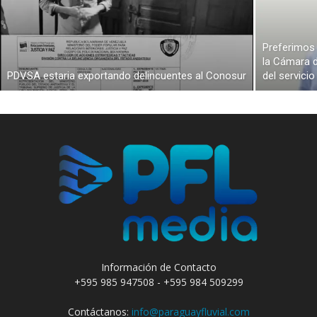
Preferimos 
la Cámara d
PDVSA estaria exportando delincuentes al Conosur
del servici
Información de Contacto
+595 985 947508 - +595 984 509299
Contáctanos:
info@paraguayfluvial.com