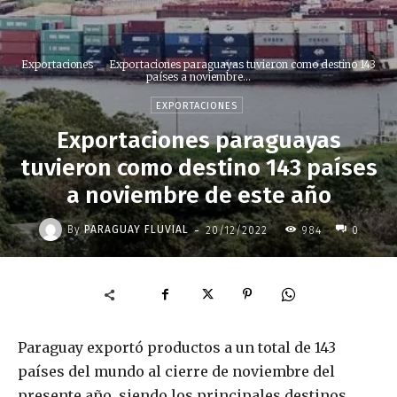
Exportaciones
Exportaciones paraguayas tuvieron como destino 143
países a noviembre...
EXPORTACIONES
Exportaciones paraguayas
tuvieron como destino 143 países
a noviembre de este año
-
By
PARAGUAY FLUVIAL
20/12/2022
984
0
Paraguay exportó productos a un total de 143
países del mundo al cierre de noviembre del
presente año, siendo los principales destinos