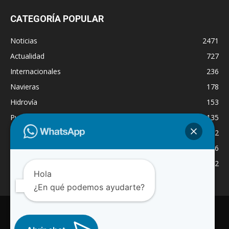
CATEGORÍA POPULAR
Noticias
2471
Actualidad
727
Internacionales
236
Navieras
178
Hidrovía
153
Puertos
135
Economía
132
Nacionales
126
Dragado
122
Hola
¿En qué podemos ayudarte?
INICIO
NOTICIAS
ACTUALIDAD
NAVIERAS
PUERTOS
ASTILLEROS
LOGISTICA
RADIO ONLINE
REGION