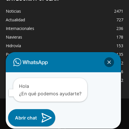
Noticias
2471
Actualidad
727
Internacionales
236
Navieras
178
Hidrovía
153
Puertos
135
Economía
132
Nacionales
126
Dragado
122
Hola
¿En qué podemos ayudarte?
INICIO
NOTICIAS
ACTUALIDAD
NAVIERAS
PUERTOS
ASTILLEROS
LOGISTICA
RADIO ONLINE
REGION
Abrir chat
INTERNACIONAL
CANAL WA
© 2025 Paraguay Fluvial Noticias