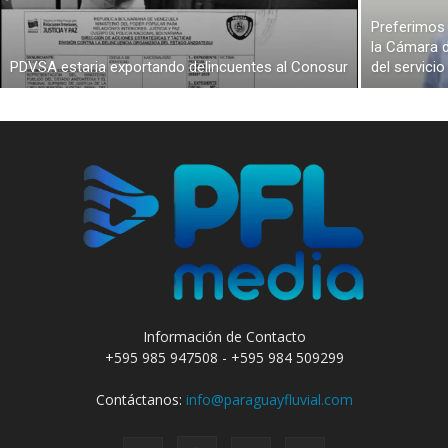
Preferimos 
la Cámara d
PDVSA estaria exportando delincuentes al Conosur
del servici
Información de Contacto
+595 985 947508 - +595 984 509299
Contáctanos:
info@paraguayfluvial.com