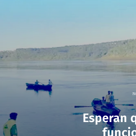
No
Esperan q
funci