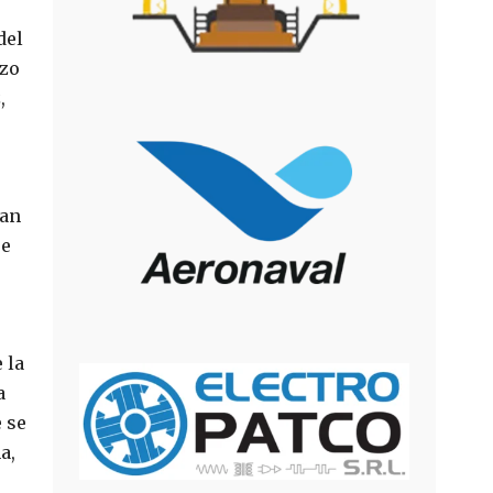
del
izo
,
ran
ue
 la
a
 se
a,