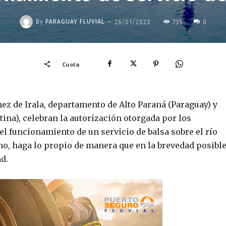
-
By
PARAGUAY FLUVIAL
26/01/2023
735
0
Cuota
z de Irala, departamento de Alto Paraná (Paraguay) y
ina), celebran la autorización otorgada por los
l funcionamiento de un servicio de balsa sobre el río
no, haga lo propio de manera que en la brevedad posibl
ad.