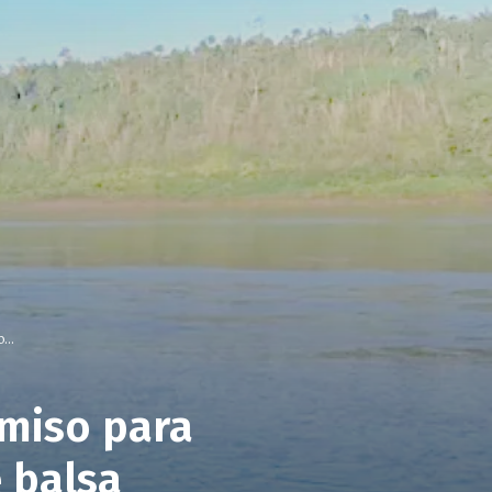
...
rmiso para
 balsa