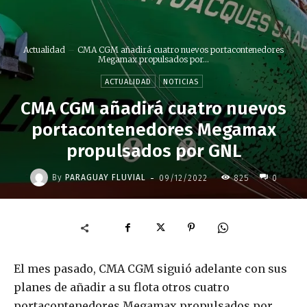
Actualidad
CMA CGM añadirá cuatro nuevos portacontenedores
Megamax propulsados por...
ACTUALIDAD
NOTICIAS
CMA CGM añadirá cuatro nuevos
portacontenedores Megamax
propulsados por GNL
-
By
PARAGUAY FLUVIAL
09/12/2022
825
0
El mes pasado, CMA CGM siguió adelante con sus
planes de añadir a su flota otros cuatro
portacontenedores Megamax propulsados por