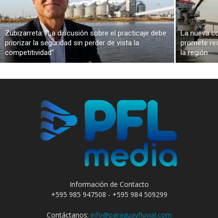
Zubizarreta: “La discusión sobre el practicaje debe
La nueva co
priorizar la seguridad sin perder de vista la
promete red
competitividad”
la región
Información de Contacto
+595 985 947508 - +595 984 509299
Contáctanos:
info@paraguayfluvial.com