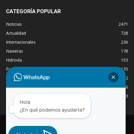
CATEGORÍA POPULAR
Noticias
2471
Actualidad
728
Internacionales
236
Navieras
178
Hidrovía
153
Puertos
135
Economía
132
Nacionales
126
Dragado
123
Hola
¿En qué podemos ayudarte?
INICIO
NOTICIAS
ACTUALIDAD
NAVIERAS
PUERTOS
ASTILLEROS
LOGISTICA
RADIO ONLINE
REGION