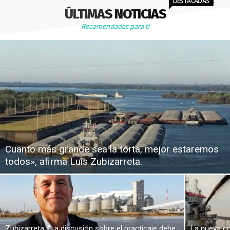
DESTACADAS
ÚLTIMAS NOTICIAS
Recomendadas para ti
Cuanto más grande sea la torta, mejor estaremos
todos», afirma Luis Zubizarreta.
Zubizarreta: “La discusión sobre el practicaje debe
La nueva co