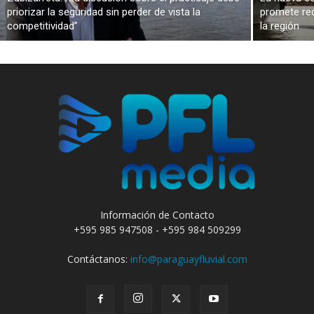
priorizar la seguridad sin perder de vista la
promete red
competitividad”
la región
Información de Contacto
+595 985 947508 - +595 984 509299
Contáctanos:
info@paraguayfluvial.com