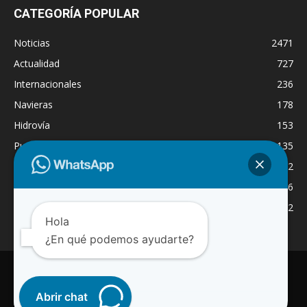
CATEGORÍA POPULAR
Noticias
2471
Actualidad
727
Internacionales
236
Navieras
178
Hidrovía
153
Puertos
135
Economía
132
Nacionales
126
Dragado
122
Hola
¿En qué podemos ayudarte?
INICIO
NOTICIAS
ACTUALIDAD
NAVIERAS
PUERTOS
ASTILLEROS
LOGISTICA
RADIO ONLINE
REGION
Abrir chat
INTERNACIONAL
CANAL WA