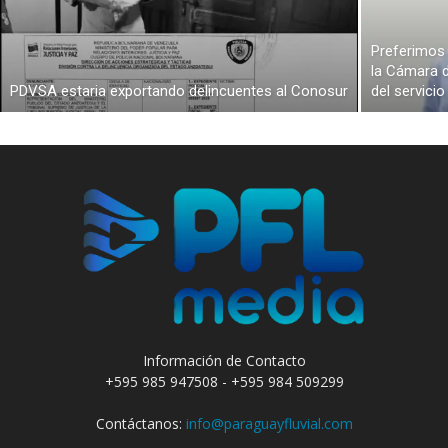
Preferimos 
la Cámara d
PDVSA estaria exportando delincuentes al Conosur
del servici
Información de Contacto
+595 985 947508 - +595 984 509299
Contáctanos:
info@paraguayfluvial.com