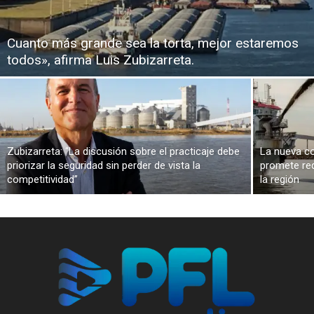
Cuanto más grande sea la torta, mejor estaremos
todos», afirma Luis Zubizarreta.
Zubizarreta: “La discusión sobre el practicaje debe
La nueva co
priorizar la seguridad sin perder de vista la
promete red
competitividad”
la región