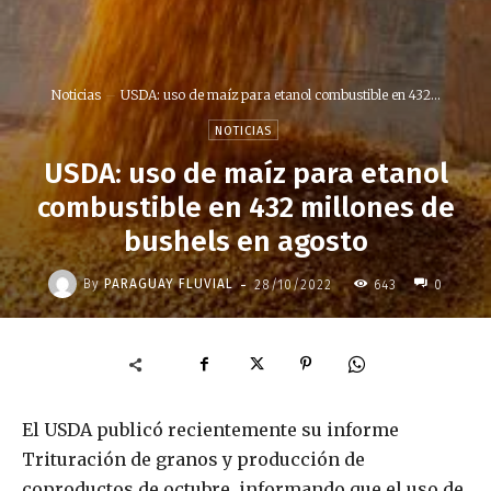
Noticias
USDA: uso de maíz para etanol combustible en 432...
NOTICIAS
USDA: uso de maíz para etanol
combustible en 432 millones de
bushels en agosto
-
By
PARAGUAY FLUVIAL
28/10/2022
643
0
El USDA publicó recientemente su informe
Trituración de granos y producción de
coproductos de octubre, informando que el uso de