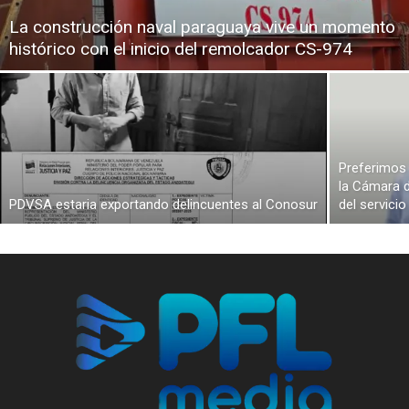
La construcción naval paraguaya vive un momento
histórico con el inicio del remolcador CS-974
Preferimos 
la Cámara d
PDVSA estaria exportando delincuentes al Conosur
del servici