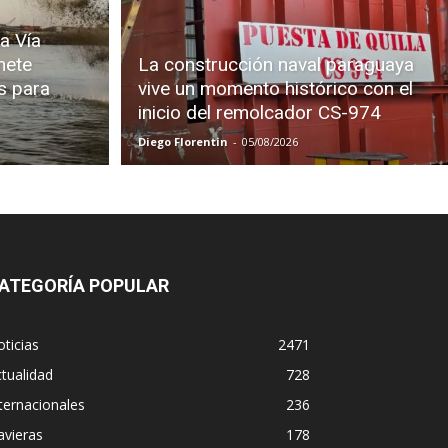
a Vía
mete
La construcción naval paraguaya
s para
vive un momento histórico con el
inicio del remolcador CS-974
Diego Florentin
-
05/08/2026
ATEGORÍA POPULAR
ticias
2471
tualidad
728
ternacionales
236
avieras
178