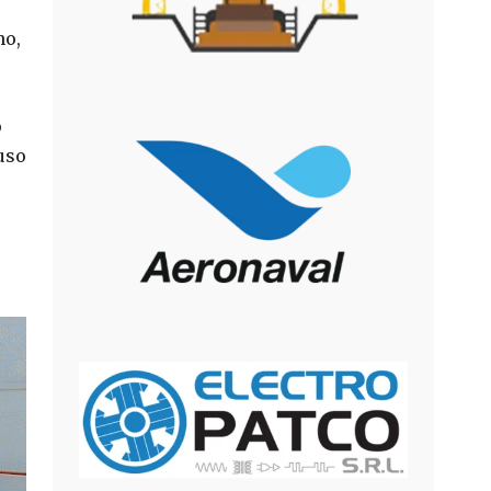
ho,
o
luso