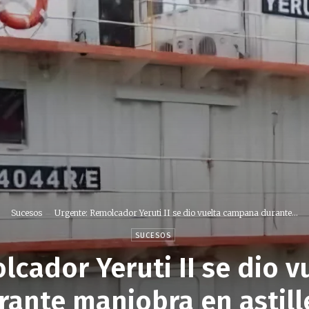
Sucesos
Urgente: Remolcador Yeruti II se dio vuelta campana durante...
SUCESOS
lcador Yeruti II se dio 
rante maniobra en astill