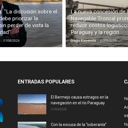
: “La discusión sobre el
La nueva concesión de l
debe priorizar la
Navegable Troncal pro
in perder de vista la
reducir costos logístico
idad”
Paraguay y la región
-
07/08/2026
Diego Florentin
-
07/08/2026
ENTRADAS POPULARES
C
El Bermejo causa estragos en la
No
navegación en el río Paraguay
Ac
21/04/2020
In
N
Con la excusa de la “soberanía”