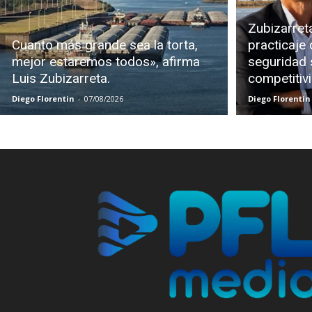
Zubizarreta
Cuanto más grande sea la torta,
practicaje 
mejor estaremos todos», afirma
seguridad s
Luis Zubizarreta.
competitiv
Diego Florentin
-
07/08/2026
Diego Florentin