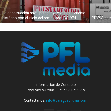
La construcción naval paraguaya vive un momento
histórico con el inicio del remolcador CS-974
PDVSA esta
Información de Contacto
+595 985 947508 - +595 984 509299
Contáctanos:
info@paraguayfluvial.com