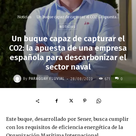
Noticias
Un buque capaz de capturar el CO2: la apuesta...
NOTICIAS
Un buque capaz de capturar el
CO2: la apuesta de una empresa
española para descarbonizar el
sector naval
-
By
PARAGUAY FLUVIAL
28/08/2023
671
0
Este buque, desarrollado por Sener, busca cumplir
con los requisitos de eficiencia energética de la
Organización Marítima Internacional.