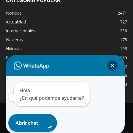
CATEGORÍA POPULAR
Noticias
2471
Actualidad
727
Internacionales
236
Navieras
178
Hidrovía
153
Puertos
135
Economía
132
Nacionales
126
Dragado
123
Hola
¿En qué podemos ayudarte?
INICIO
NOTICIAS
ACTUALIDAD
NAVIERAS
PUERTOS
ASTILLEROS
LOGISTICA
RADIO ONLINE
REGION
Abrir chat
INTERNACIONAL
CANAL WA
© 2025 Paraguay Fluvial Noticias