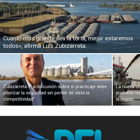
Cuanto más grande sea la torta, mejor estaremos
todos», afirma Luis Zubizarreta.
Zubizarreta: “La discusión sobre el practicaje debe
La nueva co
priorizar la seguridad sin perder de vista la
promete red
competitividad”
la región