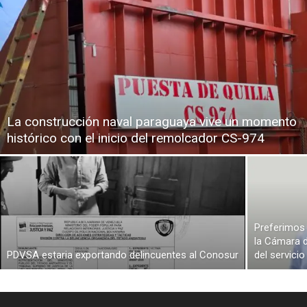
La construcción naval paraguaya vive un momento
histórico con el inicio del remolcador CS-974
Preferimos 
la Cámara d
PDVSA estaria exportando delincuentes al Conosur
del servici