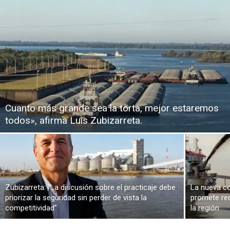
Cuanto más grande sea la torta, mejor estaremos
todos», afirma Luis Zubizarreta.
Zubizarreta: “La discusión sobre el practicaje debe
La nueva co
priorizar la seguridad sin perder de vista la
promete red
competitividad”
la región