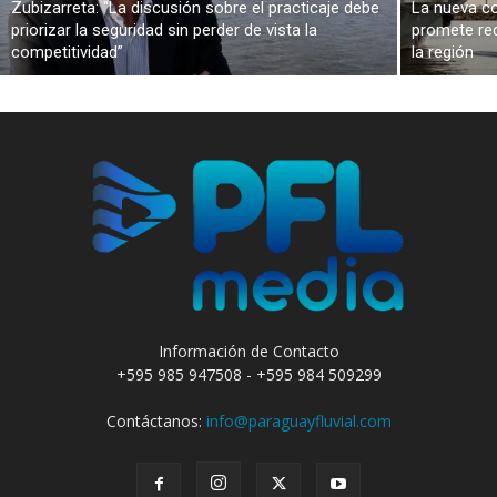
Zubizarreta: “La discusión sobre el practicaje debe
La nueva co
priorizar la seguridad sin perder de vista la
promete red
competitividad”
la región
Información de Contacto
+595 985 947508 - +595 984 509299
Contáctanos:
info@paraguayfluvial.com