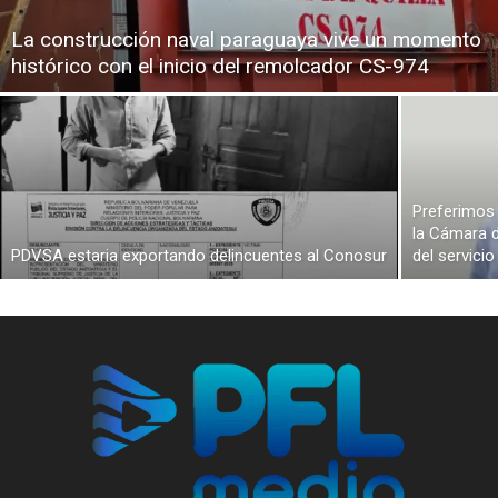
La construcción naval paraguaya vive un momento
histórico con el inicio del remolcador CS-974
Preferimos 
la Cámara d
PDVSA estaria exportando delincuentes al Conosur
del servici