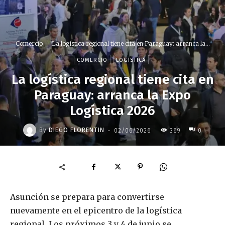
Comercio
La logística regional tiene cita en Paraguay: arranca la...
COMERCIO
LOGÍSTICA
La logística regional tiene cita en
Paraguay: arranca la Expo
Logística 2026
-
By
DIEGO FLORENTIN
02/06/2026
369
0
Asunción se prepara para convertirse
nuevamente en el epicentro de la logística
regional. Los próximos 3 y 4 de junio se