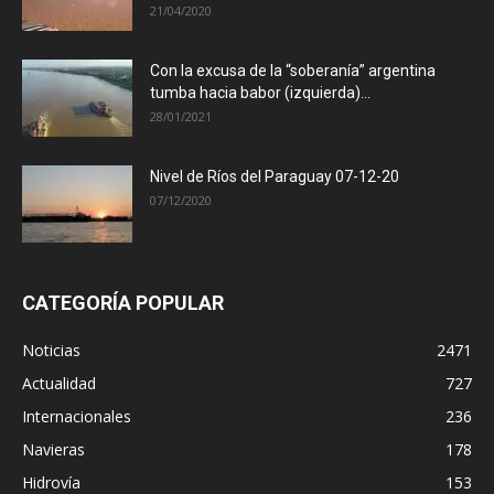
21/04/2020
Con la excusa de la “soberanía” argentina
tumba hacia babor (izquierda)...
28/01/2021
Nivel de Ríos del Paraguay 07-12-20
07/12/2020
CATEGORÍA POPULAR
Noticias
2471
Actualidad
727
Internacionales
236
Navieras
178
Hidrovía
153