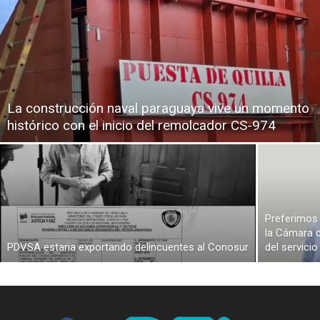
La construcción naval paraguaya vive un momento
histórico con el inicio del remolcador CS-974
Preferimos 
la Cámara d
PDVSA estaria exportando delincuentes al Conosur
del servici