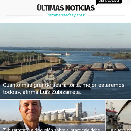
DESTACADAS
ÚLTIMAS NOTICIAS
Recomendadas para ti
Cuanto más grande sea la torta, mejor estaremos
todos», afirma Luis Zubizarreta.
Zubizarreta: “La discusión sobre el practicaje debe
La nueva co