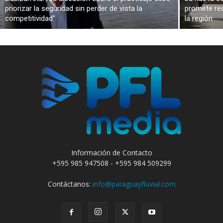
priorizar la seguridad sin perder de vista la
promete red
competitividad”
la región
Información de Contacto
+595 985 947508 - +595 984 509299
Contáctanos:
info@paraguayfluvial.com