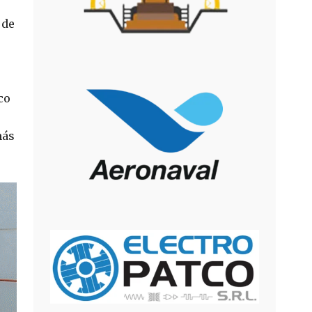
 de
co
más