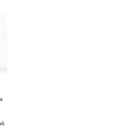
a
ná;