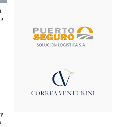
á
ra
 y
n