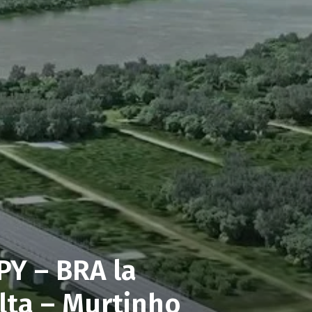
PY – BRA la
lta – Murtinho