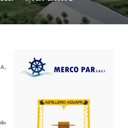
A.,
do.