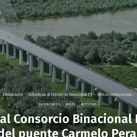
Destacados
Adjudican al Consorcio Binacional PY – BRA la construccion...
DESTACADOS
MOPC
NOTICIAS
al Consorcio Binacional 
del puente Carmelo Pera