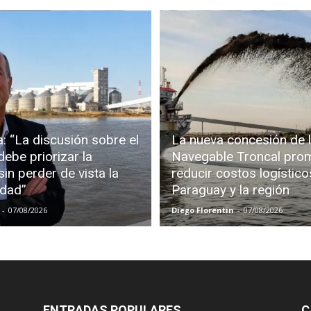
: “La discusión sobre el
La nueva concesión de l
debe priorizar la
Navegable Troncal pro
in perder de vista la
reducir costos logístico
idad”
Paraguay y la región
-
07/08/2026
Diego Florentin
-
07/08/2026
ENTRADAS POPULARES
C