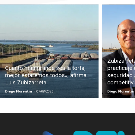
Zubizarreta
Cuanto más grande sea la torta,
practicaje 
mejor estaremos todos», afirma
seguridad s
Luis Zubizarreta.
competitiv
Diego Florentin
-
07/08/2026
Diego Florentin