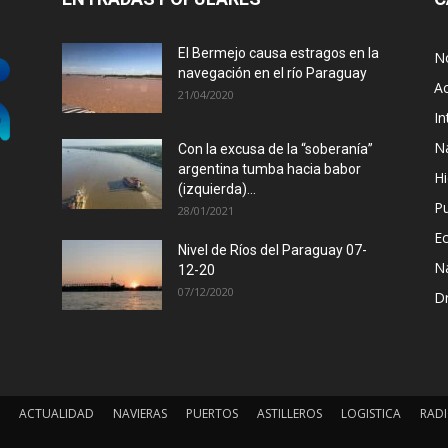
El Bermejo causa estragos en la
No
navegación en el río Paraguay
Ac
21/04/2020
In
N
Con la excusa de la “soberanía”
argentina tumba hacia babor
Hi
(izquierda)...
P
28/01/2021
E
Nivel de Ríos del Paraguay 07-
N
12-20
07/12/2020
D
ACTUALIDAD
NAVIERAS
PUERTOS
ASTILLEROS
LOGISTICA
RADI