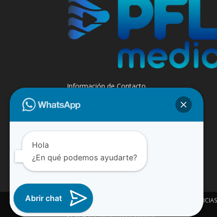
Información de Contacto
+595 985 947508 - +595 984 509299
Contáctanos:
info@paraguayfluvial.com
Hola
¿En qué podemos ayudarte?
Abrir chat
INICIO
NOTICIAS