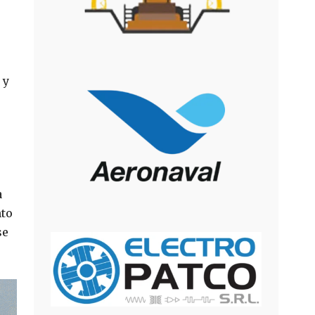
 y
a
nto
se