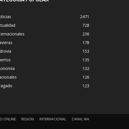
ticias
2471
tualidad
728
ternacionales
236
avieras
178
drovía
153
uertos
135
conomía
132
acionales
126
ragado
123
O ONLINE
REGION
INTERNACIONAL
CANAL WA