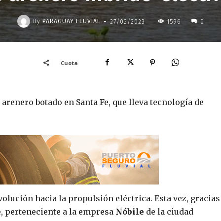
-
By
PARAGUAY FLUVIAL
27/02/2023
1596
0
Cuota
 arenero botado en Santa Fe, que lleva tecnología de
olución hacia la propulsión eléctrica. Esta vez, gracias
e
, perteneciente a la empresa
Nóbile
de la ciudad