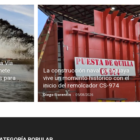
a Vía
mete
La construcción naval paraguaya
s para
vive un momento histórico con el
inicio del remolcador CS-974
Diego Florentin
-
05/08/2026
ATEGORÍA POPULAR