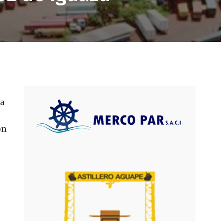
la
l
on