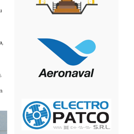
u
a,
,
n