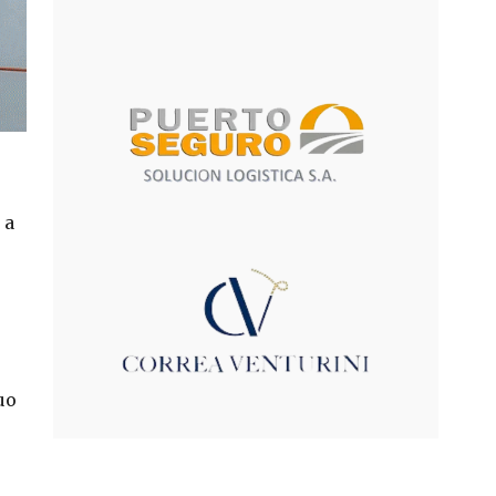
 a
uo
$