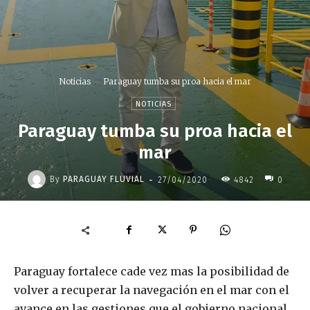
Noticias
Paraguay tumba su proa hacia el mar
NOTICIAS
Paraguay tumba su proa hacia el
mar
-
By
PARAGUAY FLUVIAL
27/04/2020
4842
0
Paraguay fortalece cade vez mas la posibilidad de
volver a recuperar la navegación en el mar con el
avance en las gestiones que el gobierno nacional