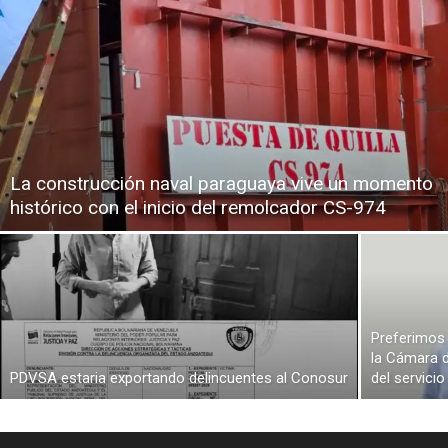
La construcción naval paraguaya vive un momento
histórico con el inicio del remolcador CS-974
Preferimos 
la Cámara d
PDVSA estaria exportando delincuentes al Conosur
del servici