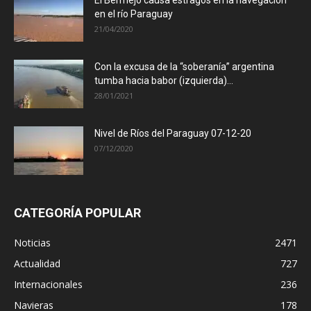
El Bermejo causa estragos en la navegación
en el río Paraguay
21/04/2020
Con la excusa de la “soberanía” argentina
tumba hacia babor (izquierda)...
28/01/2021
Nivel de Ríos del Paraguay 07-12-20
07/12/2020
CATEGORÍA POPULAR
Noticias
2471
Actualidad
727
Internacionales
236
Navieras
178