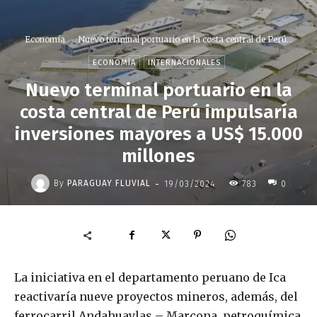
Economía
Nuevo terminal portuario en la costa central de Perú...
ECONOMÍA
INTERNACIONALES
Nuevo terminal portuario en la
costa central de Perú impulsaría
inversiones mayores a US$ 15.000
millones
-
By
PARAGUAY FLUVIAL
19/03/2024
783
0
La iniciativa en el departamento peruano de Ica
reactivaría nueve proyectos mineros, además, del
ferrocarril Andahuaylas – Marcona, petroquímica