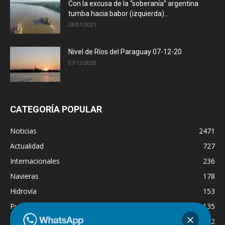
Con la excusa de la “soberanía” argentina
tumba hacia babor (izquierda)...
28/01/2021
Nivel de Ríos del Paraguay 07-12-20
07/12/2020
CATEGORÍA POPULAR
Noticias
2471
Actualidad
727
Internacionales
236
Navieras
178
Hidrovía
153
Puertos
135
Economía
132