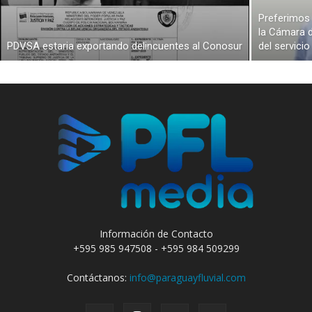
Preferimos 
la Cámara d
PDVSA estaria exportando delincuentes al Conosur
del servici
Información de Contacto
+595 985 947508 - +595 984 509299
Contáctanos:
info@paraguayfluvial.com