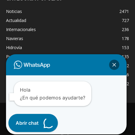
Noticias
2471
Actualidad
727
Internacionales
236
Navieras
178
Hidrovía
153
Puertos
135
Economía
132
Nacionales
126
Dragado
122
Hola
¿En qué podemos ayudarte?
INICIO
NOTICIAS
ACTUALIDAD
NAVIERAS
PUERTOS
ASTILLEROS
LOGISTICA
RADIO ONLINE
REGION
Abrir chat
INTERNACIONAL
CANAL WA
© 2025 Paraguay Fluvial Noticias