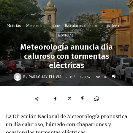
Noticias
Meteorología anuncia día caluroso con tormentas eléctricas
NOTICIAS
Meteorología anuncia día
caluroso con tormentas
eléctricas
-
By
PARAGUAY FLUVIAL
15/01/2024
616
0
La Dirección Nacional de Meteorología pronostica
un día caluroso, húmedo con chaparrones y
ocasionales tormentas eléctricas.