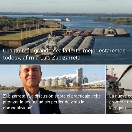
Cuanto más grande sea la torta, mejor estaremos
todos», afirma Luis Zubizarreta.
Zubizarreta: “La discusión sobre el practicaje debe
La nueva co
priorizar la seguridad sin perder de vista la
promete red
competitividad”
la región