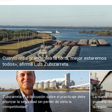
Cuanto más grande sea la torta, mejor estaremos
todos», afirma Luis Zubizarreta.
Zubizarreta: “La discusión sobre el practicaje debe
La nueva co
priorizar la seguridad sin perder de vista la
promete red
competitividad”
la región