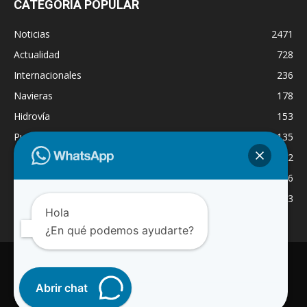
CATEGORÍA POPULAR
Noticias
2471
Actualidad
728
Internacionales
236
Navieras
178
Hidrovía
153
Puertos
135
Economía
132
Nacionales
126
Dragado
123
Hola
¿En qué podemos ayudarte?
INICIO
NOTICIAS
ACTUALIDAD
NAVIERAS
PUERTOS
ASTILLEROS
LOGISTICA
RADIO ONLINE
REGION
Abrir chat
INTERNACIONAL
CANAL WA