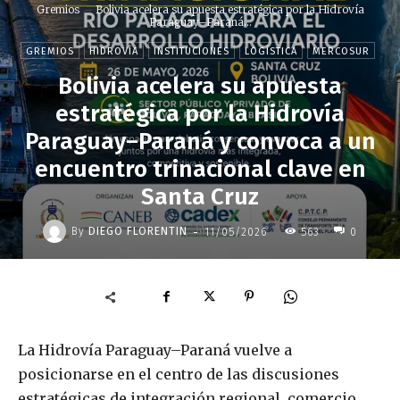
Gremios
Bolivia acelera su apuesta estratégica por la Hidrovía
Paraguay–Paraná...
GREMIOS
HIDROVÍA
INSTITUCIONES
LOGÍSTICA
MERCOSUR
Bolivia acelera su apuesta
estratégica por la Hidrovía
Paraguay–Paraná y convoca a un
encuentro trinacional clave en
Santa Cruz
-
By
DIEGO FLORENTIN
11/05/2026
563
0
La Hidrovía Paraguay–Paraná vuelve a
posicionarse en el centro de las discusiones
estratégicas de integración regional, comercio