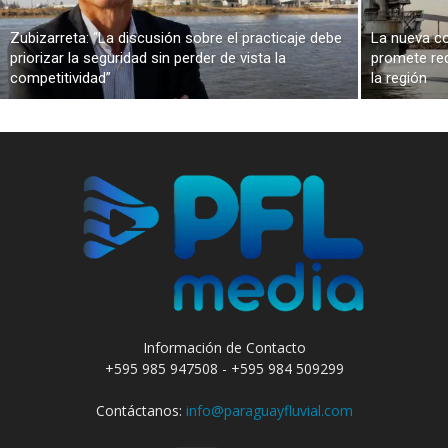
Zubizarreta: “La discusión sobre el practicaje debe
La nueva co
priorizar la seguridad sin perder de vista la
promete red
competitividad”
la región
Información de Contacto
+595 985 947508 - +595 984 509299
Contáctanos:
info@paraguayfluvial.com